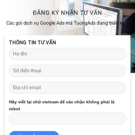
ĐĂNG KÝ NHẬN TƯ VẤN
Các gói dịch vụ Google Ads mà TuongAds đang triển khai
THÔNG TIN TƯ VẤN
Hãy viết lại chữ vietnam để xác nhận không phải là
robot