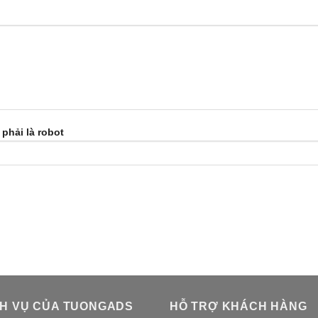
phải là robot
CH VỤ CỦA TUONGADS
HỖ TRỢ KHÁCH HÀNG