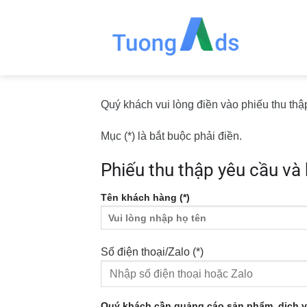
Skip
to
content
Quý khách vui lòng điền vào phiếu thu th
Mục (*) là bắt buộc phải điền.
Phiếu thu thập yêu cầu và
Tên khách hàng (*)
Số điện thoại/Zalo (*)
Quý khách cần quảng cáo sản phẩm, dịch vụ