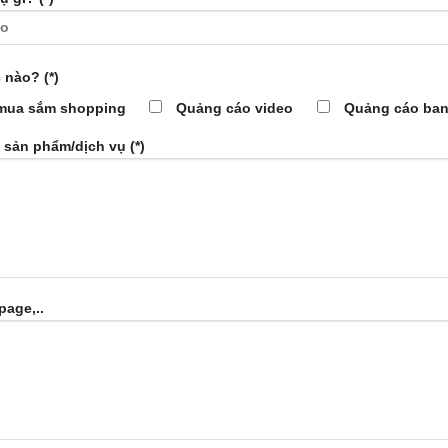
nào? (*)
mua sắm shopping
Quảng cáo video
Quảng cáo ban
sản phẩm/dịch vụ (*)
page,..