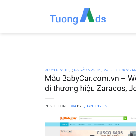
Skip
to
content
CHUYÊN NGHIỆP
,
ĐA SẮC MÀU
,
MẸ VÀ BÉ
,
THƯƠNG MẠ
Mẫu BabyCar.com.vn – Webs
đi thương hiệu Zaracos, J
POSTED ON
17/04
BY
QUANTRIVIEN