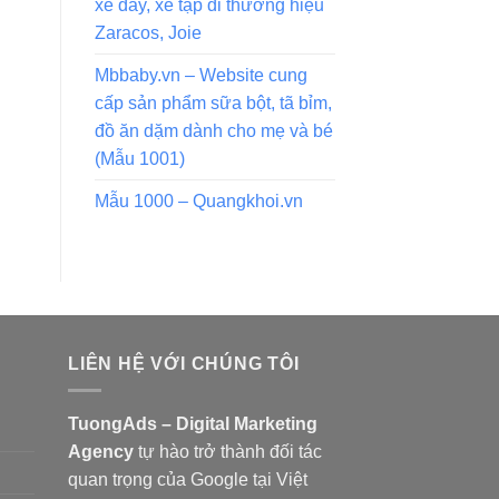
xe đẩy, xe tập đi thương hiệu
Zaracos, Joie
Mbbaby.vn – Website cung
cấp sản phẩm sữa bột, tã bỉm,
đồ ăn dặm dành cho mẹ và bé
(Mẫu 1001)
Mẫu 1000 – Quangkhoi.vn
LIÊN HỆ VỚI CHÚNG TÔI
TuongAds – Digital Marketing
Agency
tự hào trở thành đối tác
quan trọng của Google tại Việt