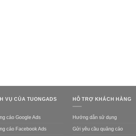
CH VỤ CỦA TUONGADS
HỖ TRỢ KHÁCH HÀNG
ng cáo Google Ads
Hướng dẫn sử dụng
ng cáo Facebook Ads
Gửi yêu cầu quảng cáo