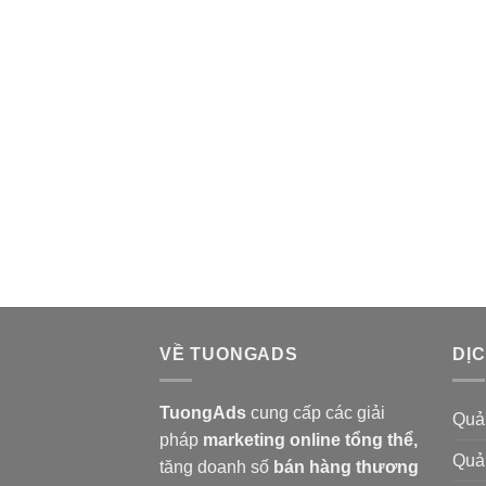
VỀ TUONGADS
DỊ
TuongAds
cung cấp các giải
Quả
pháp
marketing online tổng thể,
Quả
tăng doanh số
bán hàng
thương