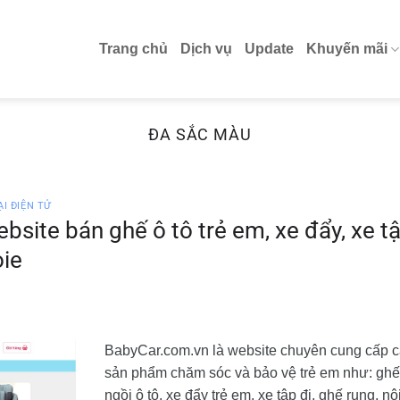
Trang chủ
Dịch vụ
Update
Khuyến mãi
ĐA SẮC MÀU
I ĐIỆN TỬ
ite bán ghế ô tô trẻ em, xe đẩy, xe t
oie
BabyCar.com.vn là website chuyên cung cấp 
sản phẩm chăm sóc và bảo vệ trẻ em như: gh
ngồi ô tô, xe đẩy trẻ em, xe tập đi, ghế rung, nô