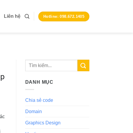
Liên hệ
Hotline: 098.672.1405
ập
DANH MỤC
Chia sẻ code
Domain
các
Graphics Design
ế
i