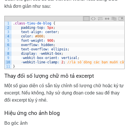
khá đơn giản như sau:
1
.
class
-
tieu
-
de
-
blog
{
2
padding
-
top
:
5px
;
3
text
-
align
:
center
;
4
color
:
#000;
5
font
-
weight
:
900
;
6
overflow
:
hidden
;
7
text
-
overflow
:
ellipsis
;
8
display
:
-
webkit
-
box
;
9
-
webkit
-
box
-
orient
:
vertical
;
10
-
webkit
-
line
-
clamp
:
2
;
//là số dòng các bạn muốn cắt,
11
}
Thay đổi số lượng chữ mô tả excerpt
Một số giao diện có sẵn tùy chỉnh số lượng chữ hoặc ký tự
excerpt. Nếu không, hãy sử dụng đoạn code sau để thay
đổi excerpt tùy ý nhé.
Hiệu ứng cho ảnh blog
Bo góc ảnh