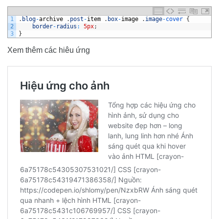
1
.
blog
-
archive
.
post
-
item
.
box
-
image
.
image
-
cover
{
2
border
-
radius
:
5px
;
3
}
Xem thêm các hiêu ứng