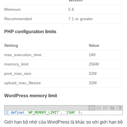
Minimum
5.6
Recommended
7.1 or greater
PHP configuration limits
Setting
Value
max_execution_time
180
memory_limit
256M
post_max_size
32M
upload_max_filesize
32M
WordPress memory limit
1
define
(
'WP_MEMORY_LIMIT'
,
'256M'
)
;
Giới hạn bộ nhớ của WordPress là khác so với giới hạn bộ