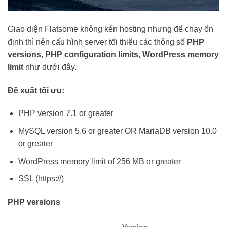
Giao diện Flatsome không kén hosting nhưng để chạy ổn
định thì nên cấu hình server tối thiểu các thông số
PHP
versions
,
PHP configuration limits
,
WordPress memory
limit
như dưới đây.
Đề xuất tối ưu:
PHP version 7.1 or greater
MySQL version 5.6 or greater OR MariaDB version 10.0
or greater
WordPress memory limit of 256 MB or greater
SSL (https://)
PHP versions
Version