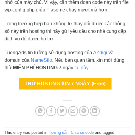
nhớ của máy chủ. Vì vậy, cần thêm doạn code này trên file
wp-config.php giúp Flasome chạy mượt mà hơn.
Trong trường hợp bạn không tự thay đổi được các thông
số này trên hosting thì hãy gửi yêu cầu cho nhà cung cấp
dịch vụ để được hỗ trợ.
TuongAds tin tưởng sử dụng hosting của
AZdigi
và
domain của
NameSilo
. Nếu bạn quan tâm, xin mời dùng
thử
MIỄN PHÍ HOSTING 7
ngày
tại đây
.
THỬ HOSTING XỊN 7 NGÀY (Free)
This entry was posted in
Hướng dẫn
,
Chia sẻ code
and tagged