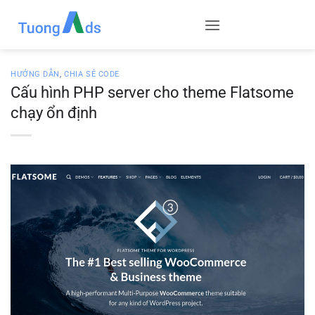
Skip
to
content
HƯỚNG DẪN
,
CHIA SẺ CODE
Cấu hình PHP server cho theme Flatsome
chạy ổn định