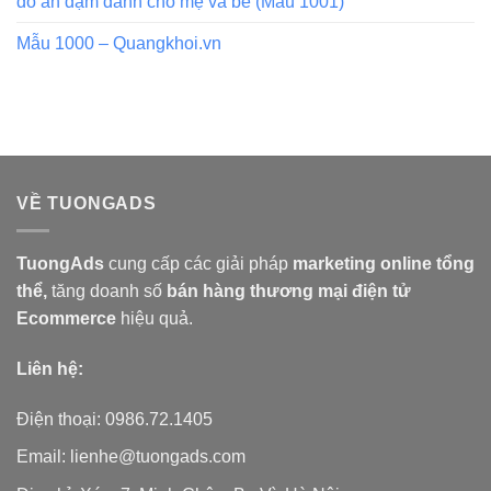
đồ ăn dặm dành cho mẹ và bé (Mẫu 1001)
Mẫu 1000 – Quangkhoi.vn
VỀ TUONGADS
TuongAds
cung cấp các giải pháp
marketing online tổng
thể,
tăng doanh số
bán hàng
thương mại điện tử
Ecommerce
hiệu quả.
Liên hệ:
Điện thoại: 0986.72.1405
Email: lienhe@tuongads.com