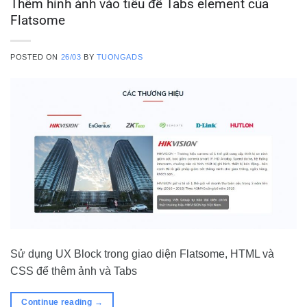
Thêm hình ảnh vào tiêu đề Tabs element của
Flatsome
POSTED ON
26/03
BY
TUONGADS
Sử dụng UX Block trong giao diện Flatsome, HTML và
CSS để thêm ảnh và Tabs
Continue reading
→