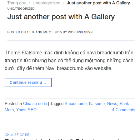
Theme Flatsome mặc định không có navi breadcrumb trên
trang tin tức nhưng bạn có thể dụng một trong những cách
dưới đây để thêm Navi breadcrumb vào website.
Continue reading
→
Posted in
Chia sẻ code
|
Tagged
Breadcrumb
,
flatsome
,
News
,
Rank
Math
,
Yoast SEO
4
Comments
CHIA SẺ CODE