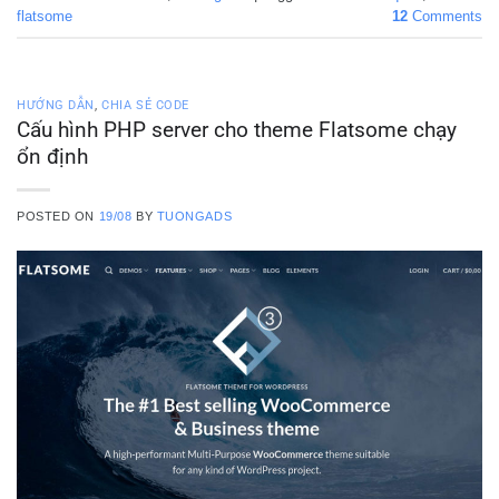
flatsome
12
Comments
HƯỚNG DẪN
,
CHIA SẺ CODE
Cấu hình PHP server cho theme Flatsome chạy
ổn định
POSTED ON
19/08
BY
TUONGADS