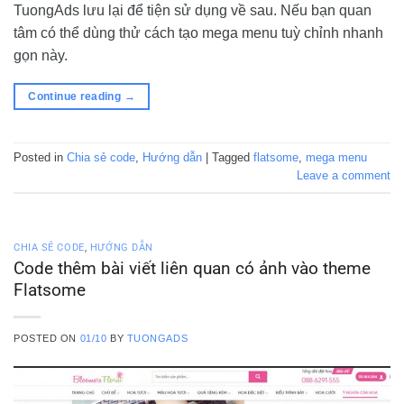
TuongAds lưu lại để tiện sử dụng về sau. Nếu bạn quan
tâm có thể dùng thử cách tạo mega menu tuỳ chỉnh nhanh
gọn này.
Continue reading
→
Posted in
Chia sẻ code
,
Hướng dẫn
|
Tagged
flatsome
,
mega menu
Leave a comment
CHIA SẺ CODE
,
HƯỚNG DẪN
Code thêm bài viết liên quan có ảnh vào theme
Flatsome
POSTED ON
01/10
BY
TUONGADS