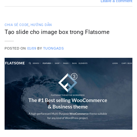
Leave a comment
CHIA SẺ CODE
,
HƯỚNG DẪN
Tạo slide cho image box trong Flatsome
POSTED ON
01/09
BY
TUONGADS